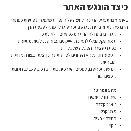
כיצד הונגש האתר
הוסף קו תחתון לקישורים
format_underlined
סמן קישורים
font_download
באתר מצוי תפריט הנגשה. לחיצה על התפריט מאפשרת פתיחת כפתורי
לאפס את כל האפשרויות
ההנגשה. לאחר בחירת נושא בתפריט יש להמתין לטעינת הדף.
cached
קישורים בתחילת הדף המאפשרים דילוג לתוכן
הצהרת נגישות
תיאור טקסטואלי לתמונות ואייקונים עבור טכנולוגיות מסייעות
כפתורי עצירה והפעלה של גלריות
הוטמעו חוקי ARIA העוזרים לפרש את תוכן האתר בצורה מדויקת
וטובה יותר.
הנגשת תפריטים, טפסים, היררכיית כותרות, רכיב טאבים, חלונות
קופצים ועוד.
מה בתפריט?
שינוי גודל פונטים
ניווט מקלדת
פונט קריא
בחירת צבעים
ניקוי