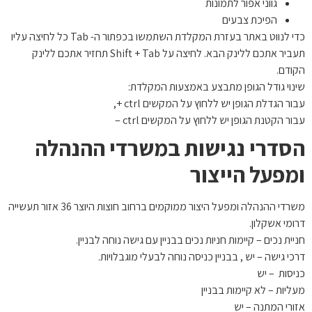
גווני אפור לתמונות
הפיכת צבעים
כדי לנווט באתר בעזרת המקלדת השתמשו בכפתור ה- Tab כל לחיצה עליו
תעביר אתכם ללינק הבא. לחיצה על Shift + Tab תחזיר אתכם ללינק
הקודם.
שינוי גודל הגופן מתבצע באמצעות המקלדת:
עבור הגדלת הגופן יש ללחוץ על המקשים ctrl +,
עבור הקטנת הגופן יש ללחוץ על המקשים ctrl –
הסדרי נגישות במשרדי ההנהלה
ומפעל הייצור
משרדי ההנהלה ומפעל היצור ממוקמים ברחוב חוצות היוצר 36 אזור תעשייה
דרומי אשקלון.
חניית נכים – קיימות חניות נכים בבניין עם גישה נוחה לבניין.
דרכי גישה – יש , בבניין כניסה נוחה לבעלי מוגבלויות.
כניסות – יש
מעליות – לא קיימות בבניין
אזורי המתנה – יש