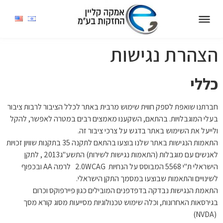
עמוד הבית
פעילויות הקבוצה
הצהרת נגישות
השבת את ההבזקים
visibility_off
סמן כותרות
כללי
title
צבע רקע
settings
חברתנו שואפת לספק חווית שימוש מרבית באתר לכלל הציבור לרבות ציבור
זום (הקטנה)
zoom_out
בעלי המוגבלויות. בהתאם, השקענו מאמצים רבים במטרה לאפשר, להקל
זום (הגדלה)
zoom_in
ולייעל את השימוש באתר בדגש על צרכי ציבור זה.
התאמות הנגישות באתר שלנו בוצעו בהתאם לתקנה 35 בתקנות שוויון זכויות
הקטנת גופן
remove_circle_outline
לאנשים עם מוגבלות (התאמות נגישות לשירות) התשע"ג2013 , לתקן
הגדלת גופן
add_circle_outline
הישראלי ת"י 5568 המבוסס על הנחיות 2.0WCAG לרמה AA ובכפוף
לשינויים והתאמות שבוצעו במסמך התקן הישראלי.
גופן קריא
spellcheck
התאמת הנגישות נבדקה בדפדפנים המובילים כגון פיירפוקס וכרום
ניגודיות בהירה
brightness_high
בגירסאות האחרונות, וכלה שימוש טכנולוגיות מסייעות מסוג קורא מסך
ניגודיות כהה
(NVDA)
brightness_low