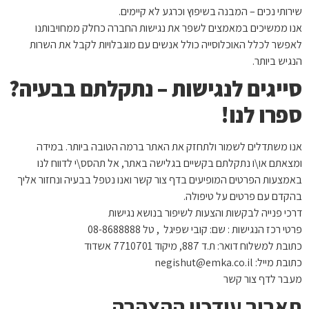
שירותי נכים – המבנה בשיפוץ וכרגע לא קיימים.
אנו ממשיכים במאמצים לשפר את נגישות החברה כחלק ממחויבותנו
לאפשר לכלל האוכלוסייה כולל אנשים עם מוגבלויות לקבל את השרות
הנגיש ביותר.
סייגים לנגישות – נתקלתם בבעיה?
ספרו לנו!
אנו משתדלים לשמור ולתחזק את האתר ברמה הטובה ביותר. במידה
ומצאתם או\ו נתקלתם בקשיים בגלישה באתר, אל תהסס\י לדווח לנו
באמצעות הפרטים המופיעים בדף צור קשר ואנו נטפל בבעיה ונחזור אליך
בהקדם עם פרטים על טיפולה.
דרכי פנייה לבקשות והצעות לשיפור בנושא נגישות
פרטי רכז הנגישות : שם: קובי שפיגל , טל 08-8688888
כתובת למשלוח דואר: ת.ד 887, מיקוד 7710701 אשדוד
כתובת מייל:
negishut@emka.co.il
מעבר לדף צור קשר
תאריך עידכון ההצהרה