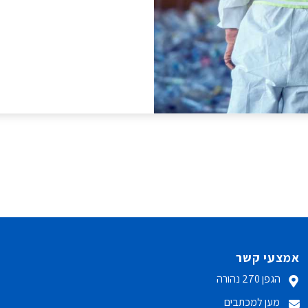
אמצעי קשר
הגפן 270 נהורה
מען למכתבים